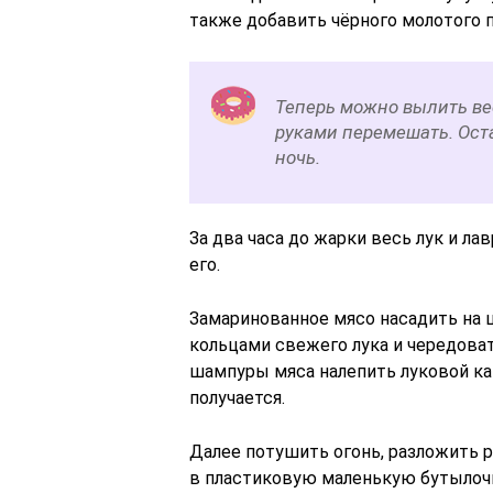
также добавить чёрного молотого п
Теперь можно вылить ве
руками перемешать. Оста
ночь.
За два часа до жарки весь лук и л
его.
Замаринованное мясо насадить на 
кольцами свежего лука и чередоват
шампуры мяса налепить луковой ка
получается.
Далее потушить огонь, разложить р
в пластиковую маленькую бутылочку