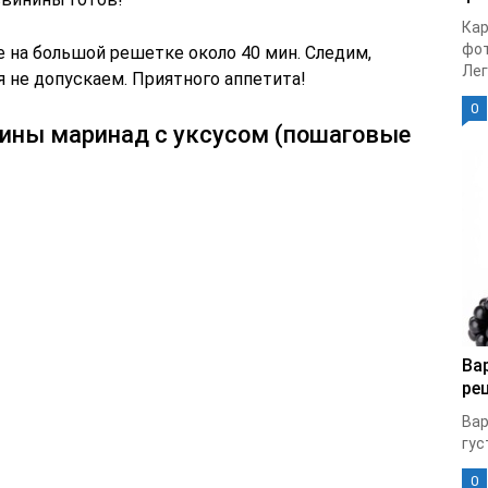
Кар
фот
 на большой решетке около 40 мин. Следим,
Лег
я не допускаем. Приятного аппетита!
0
нины маринад с уксусом (пошаговые
Ва
ре
Вар
гус
0