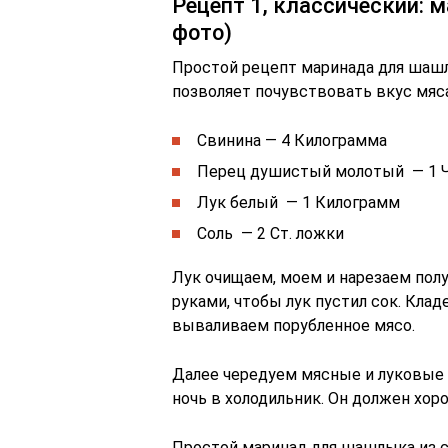
Рецепт 1, классический: 
фото)
Простой рецепт маринада для шашл
позволяет почувствовать вкус мяса
Свинина — 4 Килограмма
Перец душистый молотый — 1 Ч
Лук белый — 1 Килограмм
Соль — 2 Ст. ложки
Лук очищаем, моем и нарезаем полу
руками, чтобы лук пустил сок. Клад
вываливаем порубленное мясо.
Далее чередуем мясные и луковые
ночь в холодильник. Он должен хор
Простой маринад для шашлыка из 