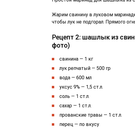
Жарим свинину в луковом маринаде
чтобы лук не подгорал. Прямого огн
Рецепт 2: шашлык из сви
фото)
свинина — 1 кг
лук репчатый — 500 гр
вода — 600 мл
уксус 9% — 1,5 ст.л.
соль — 1 ст.л.
сахар — 1 ст.л.
прованские травы — 1 ст.л.
перец — по вкусу