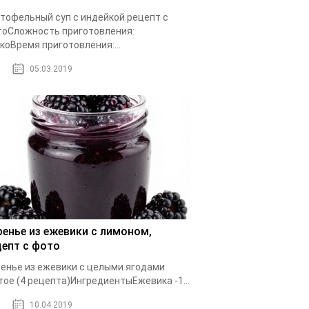
тофельный суп с индейкой рецепт с
оСложность приготовления:
коВремя приготовления:...
05.03.2019
ренье из ежевики с лимоном,
цепт с фото
енье из ежевики с целыми ягодами
тое (4 рецепта)ИнгредиентыЕжевика -1...
10.04.2019