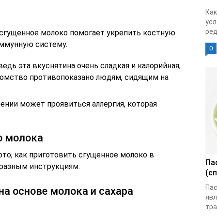
Как
усл
ред
сгущенное молоко помогает укрепить костную
иммунную систему.
0
ведь эта вкуснятина очень сладкая и калорийная,
акомство противопоказано людям, сидящим на
ении может проявиться аллергия, которая
о молока
то, как приготовить сгущенное молоко в
Па
 разным инструкциям.
(с
Пас
на основе молока и сахара
яв
тра