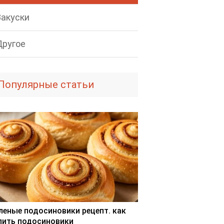
Закуски
Другое
Популярные статьи
леные подосиновики рецепт. как
лить подосиновики