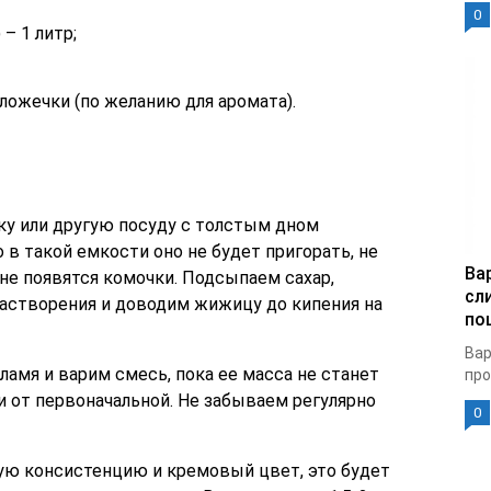
0
– 1 литр;
ложечки (по желанию для аромата).
ку или другую посуду с толстым дном
 в такой емкости оно не будет пригорать, не
Ва
 не появятся комочки. Подсыпаем сахар,
сл
растворения и доводим жижицу до кипения на
по
Вар
ламя и варим смесь, пока ее масса не станет
про
 от первоначальной. Не забываем регулярно
0
ую консистенцию и кремовый цвет, это будет