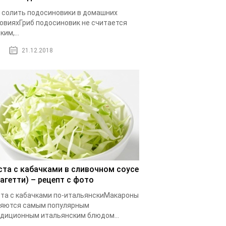
 солить подосиновики в домашних
овияхГриб подосиновик не считается
ким,...
21.12.2018
ста с кабачками в сливочном соусе
пагетти) – рецепт с фото
та с кабачками по-итальянскиМакароны
ляются самым популярным
диционным итальянским блюдом...