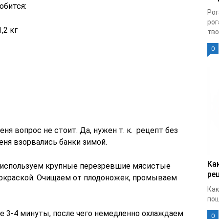
обится:
Рог
рог
,2 кг
тво
0
еня вопрос не стоит. Да, нужен т. к. рецепт без
меня взорвались банки зимой.
Ка
а используем крупные перезревшие мясистые
ре
 окраской. Очищаем от плодоножек, промываем
Как
пош
 3-4 минуты, после чего немедленно охлаждаем
0