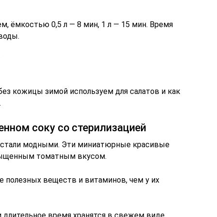
, ёмкостью 0,5 л — 8 мин, 1 л — 15 мин. Время
воды.
.
ез кожицы зимой используем для салатов и как
.
енном соку со стерилизацией
 стали модными. Эти миниатюрные красивые
сыщенным томатным вкусом.
е полезных веществ и витаминов, чем у их
и длительное время хранятся в свежем виде,