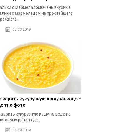
алики с мармеладомОчень вкусные
алики с мармеладом из простейшего
рожного...
05.03.2019
к варить кукурузную кашу на воде –
цепт с фото
 варить кукурузную кашу на воде по
аговому рецепту с...
10.04.2019