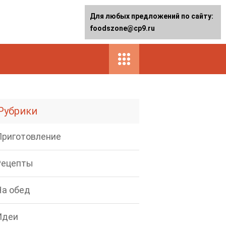
Для любых предложений по сайту:
foodszone@cp9.ru
Рубрики
Приготовление
Рецепты
На обед
Идеи