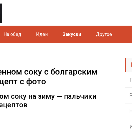
На обед
Идеи
Закуски
Другое
нном соку с болгарским
цепт с фото
м соку на зиму — пальчики
рецептов