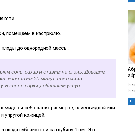
якоти.
и, помещаем в кастрюлю.
 плоды до однородной массы.
Аб
яем соль, сахар и ставим на огонь. Доводим
аб
онь и кипятим 20 минут, постоянно
Рец
. В конце варки добавляем уксус.
Рец
0
 помидоры небольших размеров, сливовидной или
и упругой кожицей.
л плода зубочисткой на глубину 1 см. Это