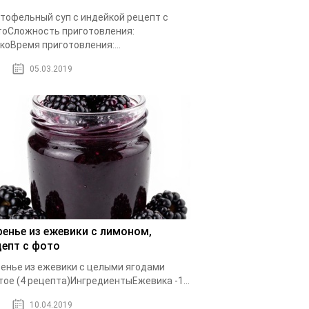
тофельный суп с индейкой рецепт с
оСложность приготовления:
коВремя приготовления:...
05.03.2019
ренье из ежевики с лимоном,
цепт с фото
енье из ежевики с целыми ягодами
тое (4 рецепта)ИнгредиентыЕжевика -1...
10.04.2019