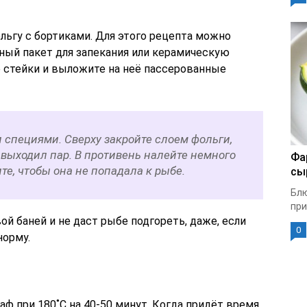
льгу с бортиками. Для этого рецепта можно
ьный пакет для запекания или керамическую
 стейки и выложите на неё пассерованные
 специями. Сверху закройте слоем фольги,
е выходил пар. В противень налейте немного
Фа
те, чтобы она не попадала к рыбе.
сы
Блю
при
ой баней и не даст рыбе подгореть, даже, если
0
норму.
ф при 180˚С на 40-50 минут. Когда придёт время,