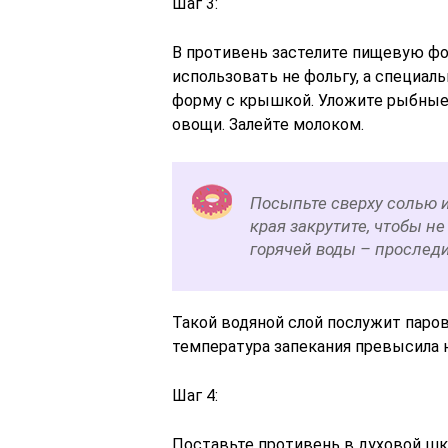
Шаг 3:
В противень застелите пищевую фо
использовать не фольгу, а специал
форму с крышкой. Уложите рыбные
овощи. Залейте молоком.
Посыпьте сверху солью и
края закрутите, чтобы н
горячей воды – проследи
Такой водяной слой послужит паров
температура запекания превысила 
Шаг 4:
Поставьте противень в духовой шка