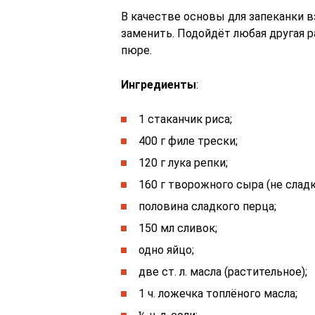
В качестве основы для запеканки в
заменить. Подойдёт любая другая р
пюре.
Ингредиенты
:
1 стаканчик риса;
400 г филе трески;
120 г лука репки;
160 г творожного сыра (не сладк
половина сладкого перца;
150 мл сливок;
одно яйцо;
две ст. л. масла (растительное);
1 ч. ложечка топлёного масла;