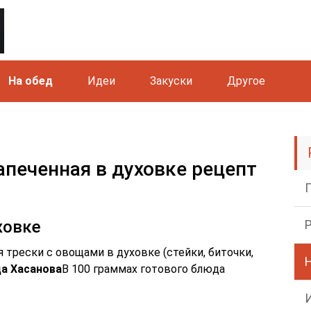
На обед
Идеи
Закуски
Другое
апеченная в духовке рецепт
ховке
трески с овощами в духовке (стейки, биточки,
а Хасанова
В 100 граммах готового блюда