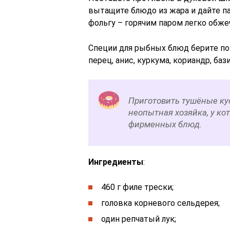
вытащите блюдо из жара и дайте п
фольгу – горячим паром легко обже
Специи для рыбных блюд берите по
перец, анис, куркума, кориандр, баз
Приготовить тушёные ку
неопытная хозяйка, у ко
фирменных блюд.
Ингредиенты
:
460 г филе трески;
головка корневого сельдерея;
один репчатый лук;