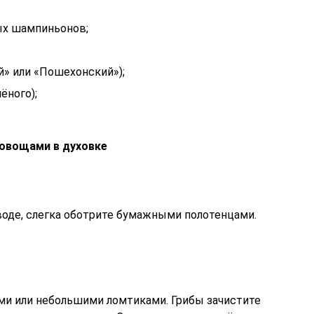
ых шампиньонов;
й» или «Пошехонский»);
лёного);
 овощами в духовке
воде, слегка оботрите бумажными полотенцами.
ми или небольшими ломтиками. Грибы зачистите