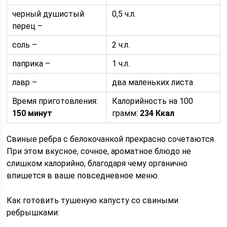
черный душистый
0,5 ч.л.
перец –
соль –
2 ч.л.
паприка –
1 ч.л.
лавр –
два маленьких листа
Время приготовления:
Калорийность на 100
150 минут
грамм:
234 Ккал
Свиные ребра с белокочанкой прекрасно сочетаются.
При этом вкусное, сочное, ароматное блюдо не
слишком калорийно, благодаря чему органично
впишется в ваше повседневное меню.
Как готовить тушеную капусту со свиными
ребрышками: