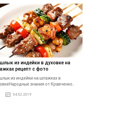
шлык из индейки в духовке на
ажках рецепт с фото
лык из индейки на шпажках в
овкеНародные знания от Кравченко...
04.02.2019