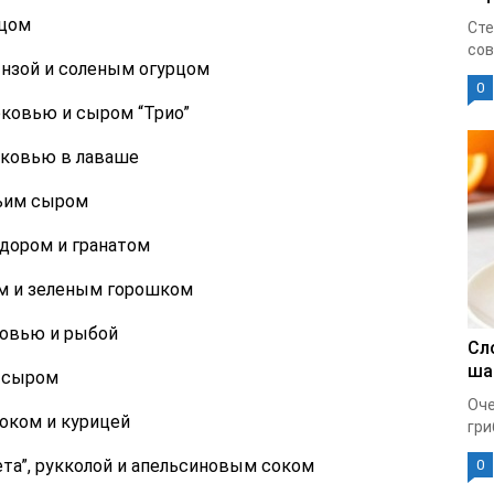
йцом
Сте
сов
ынзой и соленым огурцом
0
рковью и сыром “Трио”
рковью в лаваше
зьим сыром
идором и гранатом
ом и зеленым горошком
ковью и рыбой
Сл
ша
м сыром
Оче
локом и курицей
гри
та”, рукколой и апельсиновым соком
0