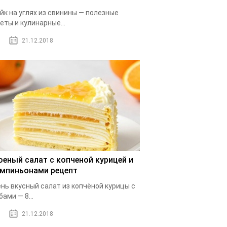
йк на углях из свинины — полезные
еты и кулинарные...
21.12.2018
оеный салат с копченой курицей и
мпиньонами рецепт
нь вкусный салат из копчёной курицы с
бами — 8...
21.12.2018